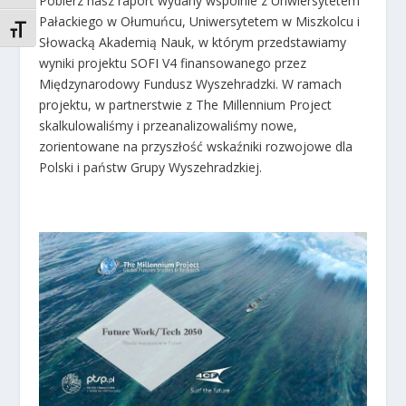
Pobierz nasz raport wydany wspólnie z Unwiersytetem
Pałackiego w Ołumuńcu, Uniwersytetem w Miszkolcu i
TOGGLE FONT SIZE
Słowacką Akademią Nauk, w którym przedstawiamy
wyniki projektu SOFI V4 finansowanego przez
Międzynarodowy Fundusz Wyszehradzki. W ramach
projektu, w partnerstwie z The Millennium Project
skalkulowaliśmy i przeanalizowaliśmy nowe,
zorientowane na przyszłość wskaźniki rozwojowe dla
Polski i państw Grupy Wyszehradzkiej.