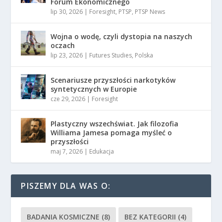
Forum Ekonomicznego
lip 30, 2026
|
Foresight
,
PTSP
,
PTSP News
Wojna o wodę, czyli dystopia na naszych
oczach
lip 23, 2026
|
Futures Studies
,
Polska
Scenariusze przyszłości narkotyków
syntetycznych w Europie
cze 29, 2026
|
Foresight
Plastyczny wszechświat. Jak filozofia
Williama Jamesa pomaga myśleć o
przyszłości
maj 7, 2026
|
Edukacja
PISZEMY DLA WAS O:
BADANIA KOSMICZNE
(8)
BEZ KATEGORII
(4)