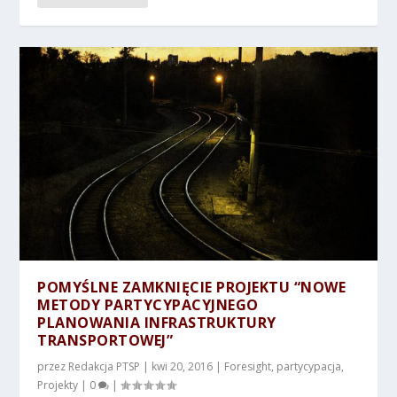
POMYŚLNE ZAMKNIĘCIE PROJEKTU “NOWE
METODY PARTYCYPACYJNEGO
PLANOWANIA INFRASTRUKTURY
TRANSPORTOWEJ”
przez
Redakcja PTSP
|
kwi 20, 2016
|
Foresight
,
partycypacja
,
Projekty
|
0
|