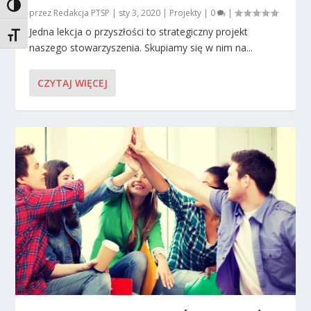
TOGGLE HIGH CONTRAST
przez
Redakcja PTSP
|
sty 3, 2020
|
Projekty
|
0
|
Jedna lekcja o przyszłości to strategiczny projekt
TOGGLE FONT SIZE
naszego stowarzyszenia. Skupiamy się w nim na...
CZYTAJ WIĘCEJ