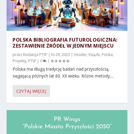
POLSKA BIBLIOGRAFIA FUTUROLOGICZNA:
ZESTAWIENIE ŹRÓDEŁ W JEDNYM MIEJSCU
przez
Redakcja PTSP
|
lis 29, 2023
|
Header
,
Książki
,
Polska
,
Projekty
,
PTSP
|
0
|
Polska ma długą tradycję badań nad przyszłością,
sięgającą późnych lat 60. XX wieku. Różne metody,...
CZYTAJ WIĘCEJ