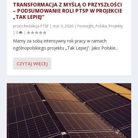
TRANSFORMACJA Z MYŚLĄ O PRZYSZŁOŚCI
– PODSUMOWANIE ROLI PTSP W PROJEKCIE
„TAK LEPIEJ”
przez
Redakcja PTSP
|
mar 3, 2026
|
Foresight
,
Polska
,
Projekty
|
0
|
Mamy za sobą intensywny rok pracy w ramach
ogólnopolskiego projektu „Tak Lepiej”. Jako Polskie...
CZYTAJ WIĘCEJ