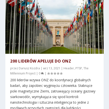
200 LIDERÓW APELUJE DO ONZ
przez
Dariusz Kozdra
|
wrz 13, 2021
|
Header
,
PTSP
,
The
Millennium Project
|
0
|
200 liderów wzywa ONZ do koordynacji globalnych
badań, aby zapobiec wyginięciu człowieka. Słabnące
pole magnetyczne Ziemi, zatruwający oceany gazowy
siarkowodór, wymykająca się spod kontroli
nanotechnologia i sztuczna inteligencja to jedne z
możliwych przyszłych zagrożeń dla ludzkości