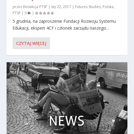
przez
Redakcja PTSP
|
sty 22, 2017
|
Futures Studies
,
Polska
,
PTSP
|
0
|
5 grudnia, na zaproszenie Fundacji Rozwoju Systemu
Edukacji, ekspert 4CF i członek zarządu naszego...
CZYTAJ WIĘCEJ