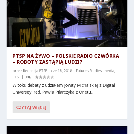
PTSP NA ŻYWO – POLSKIE RADIO CZWÓRKA
– ROBOTY ZASTĄPIĄ LUDZI?
przez
Redakcja PTSP
|
cze 18, 2018
|
Futures Studies
,
media
,
PTSP
|
0
|
W toku debaty z udziałem Jowity Michalskiej z Digital
University, red. Pawła Pilarczyka z Onetu...
CZYTAJ WIĘCEJ