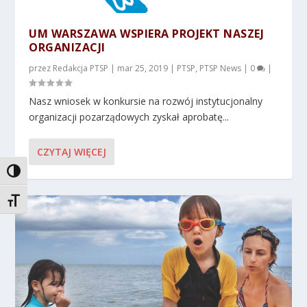
UM WARSZAWA WSPIERA PROJEKT NASZEJ
ORGANIZACJI
przez
Redakcja PTSP
|
mar 25, 2019
|
PTSP
,
PTSP News
|
0
|
Nasz wniosek w konkursie na rozwój instytucjonalny
organizacji pozarządowych zyskał aprobatę...
CZYTAJ WIĘCEJ
TOGGLE HIGH CONTRAST
TOGGLE FONT SIZE