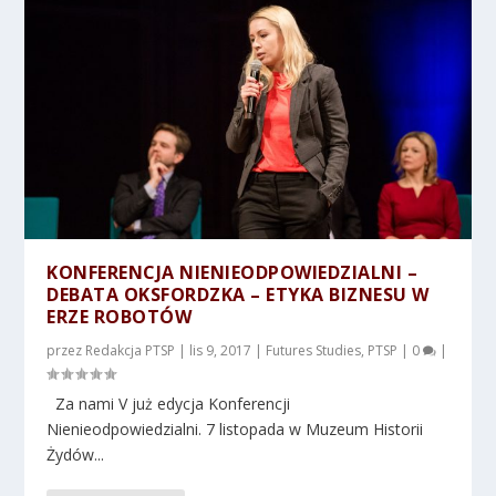
KONFERENCJA NIENIEODPOWIEDZIALNI –
DEBATA OKSFORDZKA – ETYKA BIZNESU W
ERZE ROBOTÓW
przez
Redakcja PTSP
|
lis 9, 2017
|
Futures Studies
,
PTSP
|
0
|
Za nami V już edycja Konferencji
Nienieodpowiedzialni. 7 listopada w Muzeum Historii
Żydów...