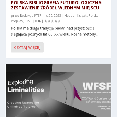
POLSKA BIBLIOGRAFIA FUTUROLOGICZNA:
ZESTAWIENIE ŹRÓDEŁ W JEDNYM MIEJSCU
przez
Redakcja PTSP
|
lis 29, 2023
|
Header
,
Książki
,
Polska
,
Projekty
,
PTSP
|
0
|
Polska ma długą tradycję badań nad przyszłością,
sięgającą późnych lat 60. XX wieku. Różne metody,...
CZYTAJ WIĘCEJ