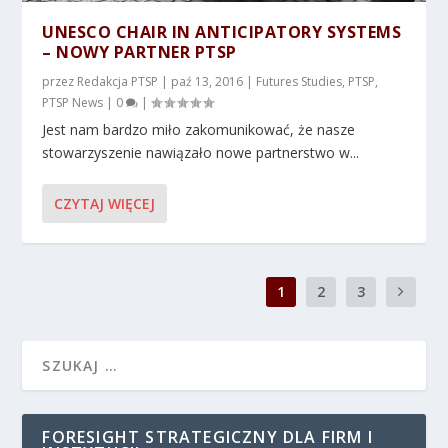
UNESCO CHAIR IN ANTICIPATORY SYSTEMS
– NOWY PARTNER PTSP
przez
Redakcja PTSP
|
paź 13, 2016
|
Futures Studies
,
PTSP
,
PTSP News
|
0
|
Jest nam bardzo miło zakomunikować, że nasze
stowarzyszenie nawiązało nowe partnerstwo w...
CZYTAJ WIĘCEJ
1
2
3
FORESIGHT STRATEGICZNY DLA FIRM I