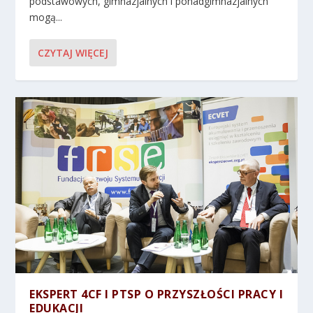
podstawowych, gimnazjalnych i ponadgimnazjalnych
mogą...
CZYTAJ WIĘCEJ
EKSPERT 4CF I PTSP O PRZYSZŁOŚCI PRACY I
EDUKACJI