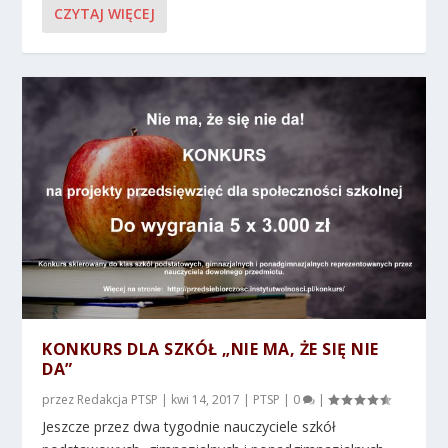
CZYTAJ WIĘCEJ
KONKURS DLA SZKÓŁ „NIE MA, ŻE SIĘ NIE
DA”
przez
Redakcja PTSP
|
kwi 14, 2017
|
PTSP
|
0
|
Jeszcze przez dwa tygodnie nauczyciele szkół