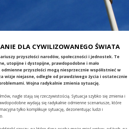
ANIE DLA CYWILIZOWANEGO ŚWIATA
riuszy przyszłości narodów, społeczności i jednostek. Te
e, utopijne i dystopijne, prawdopodobne i mało
 odmienne przyszłości mogą niesprzecznie współistnieć w
za wizje niejasne, odległe od prawdziwego życia i ostatecznie
problemami. Wojna radykalnie zmienia sytuację.
lmów, nagle stają się rzeczywistością. Sytuacja szybko się zmienia i
prawdopodobne wydają się radykalnie odmienne scenariusze, które
acyjna tylko komplikuje sytuację, dezorientując ludzi i
o.
ddzielić rzeczy, na które dana osoba może mieć wpływ, od tych, na