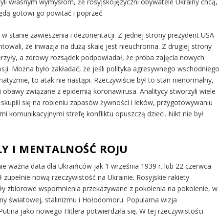
rzyli własnym wymysłom, że rosyjskojęzyczni obywatele Ukrainy chcą,
będą gotowi go powitać i poprzeć.
w stanie zawieszenia i dezorientacji. Z jednej strony prezydent USA
owali, że inwazja na dużą skalę jest nieuchronna. Z drugiej strony
erzyły, a zdrowy rozsądek podpowiadał, że próba zajęcia nowych
Rosji. Można było zakładać, że jeśli polityka agresywnego wschodnieg
gmatyzmie, to atak nie nastąpi. Rzeczywiście był to stan nienormalny,
 i obawy związane z epidemią koronawirusa. Analitycy stworzyli wiele
i, skupili się na robieniu zapasów żywności i leków, przygotowywaniu
mi komunikacyjnymi strefę konfliktu opuszczą dzieci. Nikt nie był
ŁY I MENTALNOŚĆ ROJU
ie ważna data dla Ukraińców jak 1 września 1939 r. lub 22 czerwca
ł zupełnie nową rzeczywistość na Ukrainie. Rosyjskie rakiety
ły zbiorowe wspomnienia przekazywane z pokolenia na pokolenie, w
ojny światowej, stalinizmu i Hołodomoru. Popularna wizja
utina jako nowego Hitlera potwierdziła się. W tej rzeczywistości