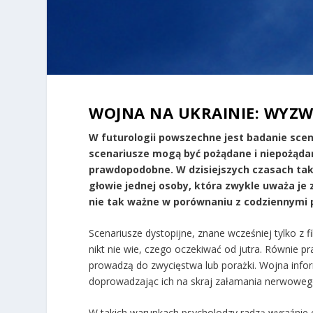
WOJNA NA UKRAINIE: WYZW
W futurologii powszechne jest badanie scena
scenariusze mogą być pożądane i niepożądan
prawdopodobne. W dzisiejszych czasach tak
głowie jednej osoby, która zwykle uważa je 
nie tak ważne w porównaniu z codziennymi 
Scenariusze dystopijne, znane wcześniej tylko z fi
nikt nie wie, czego oczekiwać od jutra. Równie 
prowadzą do zwycięstwa lub porażki. Wojna inform
doprowadzając ich na skraj załamania nerwoweg
W takich warunkach psycholodzy radzą wyraźnie o