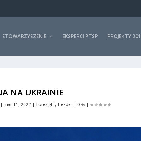
STOWARZYSZENIE
EKSPERCI PTSP
PROJEKTY 201
A NA UKRAINIE
|
mar 11, 2022
|
Foresight
,
Header
|
0
|