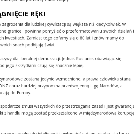
GNIĘCIE RĘKI
zagrożenia dla ludzkiej cywilizacji są większe niż kiedykolwiek. W
lone granice i powinna pomyśleć o przeformatowaniu swoich działań 
ch kwestiach. Zamiast tego cofamy się o 80 lat i znów mamy do
swoich snach podbijają świat.
atywy dla liberalnej demokracji. Jednak Rosjanie, obawiając się
d jego skrzydłami czują się znacznie lepiej.
ędzynarodowe zostaną jedynie wzmocnione, a prawa człowieka staną
 ONZ coraz bardziej przypomina przedwojenną Ligę Narodów, a
acają do Europy.
spodarcze zmusi wszystkich do przestrzegania zasad i jest gwarancj
yski z handlu mogą zostać przekształcone w międzynarodową korupcj
proporcjonalny do inteligencji i wytrwałości danej osoby, ale teraz