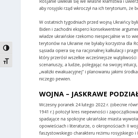
Rosjanie uwikłali się we własne kłamstwa i uwie
aby rosyjski rząd wkroczył na ich terytorium, że 
W ostatnich tygodniach przed wojną Ukraińcy byli 
Biden i zachodni eksperci konsekwentnie argument
władze ukraińskie rzekomo niespecjalnie w to wi
terytoriów na Ukrainie nie byłaby korzystna dla 
TOGGLE HIGH CONTRAST
sąsiada opiera się na racjonalnej kalkulacji i pra
który przerósł wszelkie wcześniejsze wątpliwości
TOGGLE FONT SIZE
scenariuszy, a ludzie, polegając na swojej intuicj
„walizki ewakuacyjnej” i planowaniu jakimi środka
niczego pewien.
WOJNA – JASKRAWE PODZIA
Wczesny poranek 24 lutego 2022 r. (obecnie równ
1941 r.) położył kres niepewności i zapoczątkowa
spadające na spokojne ukraińskie miasta wywoła
opowieściach i literaturze, o okropnościach II w
faszystowskiego charakteru reżimu rosyjskiego i P