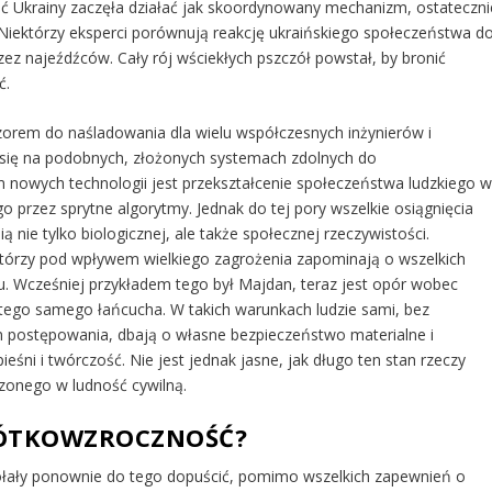
ść Ukrainy zaczęła działać jak skoordynowany mechanizm, ostateczni
. Niektórzy eksperci porównują reakcję ukraińskiego społeczeństwa d
przez najeźdźców. Cały rój wściekłych pszczół powstał, by bronić
ć.
zorem do naśladowania dla wielu współczesnych inżynierów i
ra się na podobnych, złożonych systemach zdolnych do
em nowych technologii jest przekształcenie społeczeństwa ludzkiego 
 przez sprytne algorytmy. Jednak do tej pory wszelkie osiągnięcia
ią nie tylko biologicznej, ale także społecznej rzeczywistości.
 którzy pod wpływem wielkiego zagrożenia zapominają o wszelkich
lu. Wcześniej przykładem tego był Majdan, teraz jest opór wobec
ą tego samego łańcucha. W takich warunkach ludzie sami, bez
m postępowania, dbają o własne bezpieczeństwo materialne i
ni i twórczość. Nie jest jednak jasne, jak długo ten stan rzeczy
zonego w ludność cywilną.
RÓTKOWZROCZNOŚĆ?
zdołały ponownie do tego dopuścić, pomimo wszelkich zapewnień o