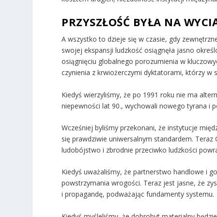
PRZYSZŁOŚĆ BYŁA NA WYCIĄ
A wszystko to dzieje się w czasie, gdy zewnętrzne 
swojej ekspansji ludzkość osiągnęła jasno okreś
osiągnięciu globalnego porozumienia w kluczowy
czynienia z krwiożerczymi dyktatorami, którzy w 
Kiedyś wierzyliśmy, że po 1991 roku nie ma altern
niepewności lat 90., wychowali nowego tyrana i po
Wcześniej byliśmy przekonani, że instytucje mi
się prawdziwie uniwersalnym standardem. Teraz
ludobójstwo i zbrodnie przeciwko ludzkości powr
Kiedyś uważaliśmy, że partnerstwo handlowe i go
powstrzymania wrogości. Teraz jest jasne, że z
i propagandę, podważając fundamenty systemu.
Kiedyś myśleliśmy, że dobrobyt materialny będzie 