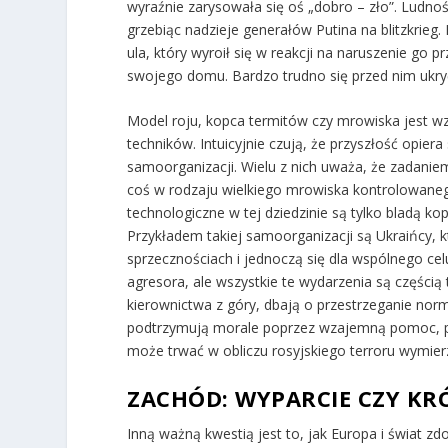
wyraźnie zarysowała się oś „dobro – zło”. Ludno
grzebiąc nadzieje generałów Putina na blitzkrieg
ula, który wyroił się w reakcji na naruszenie go 
swojego domu. Bardzo trudno się przed nim ukry
Model roju, kopca termitów czy mrowiska jest w
techników. Intuicyjnie czują, że przyszłość opie
samoorganizacji. Wielu z nich uważa, że ​​zadani
coś w rodzaju wielkiego mrowiska kontrolowanego
technologiczne w tej dziedzinie są tylko bladą kop
Przykładem takiej samoorganizacji są Ukraińcy,
sprzecznościach i jednoczą się dla wspólnego ce
agresora, ale wszystkie te wydarzenia są części
kierownictwa z góry, dbają o przestrzeganie nor
podtrzymują morale poprzez wzajemną pomoc, pieś
może trwać w obliczu rosyjskiego terroru wymier
ZACHÓD: WYPARCIE CZY K
Inną ważną kwestią jest to, jak Europa i świat 