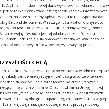
zych. Czyli – dbać o siebie, swój dom, wykonywać przydatne zadania w
ch. Jednocześnie niewskazane jest oglądanie kanałów informacyjnych
rzeniach, na które nie mamy wpływu. Wszystko to przypomina dwa
urolog Bertrand de Jouvenel. W szczególności pisał on o przyszłości,
ać”) w kontraście do przyszłości, na którą mamy wpływ („zmoknę,
 czasie wojny zbyt dużo jest tej odmiany przyszłości, która
eśli jednak ludzie zdołają się opanować i zaczną wpływać na to, co
zmienić perspektywy, które wcześniej wydawały się jasno
PRZYSZŁOŚCI CHCĄ
m, że jakiekolwiek przyszłe opcje pozostawania w orbicie rosyjskic
ej dekady samozwańczy rosyjski „car” osiągnął to, że wizerunek
tw sąsiednich państw. Rosja coraz bardziej kojarzy się z agresją,
rzejącym się carem w bunkrze. Od czasu ataku na Gruzję i aneksji
nku przeciwnym do wolności, godności i postępu – podstawowych
e wartości nie są obojętne – uparcie tego nie zauważali. Co więcej,
Hitlera, krajowej i międzynarodowej machiny propagandowej,