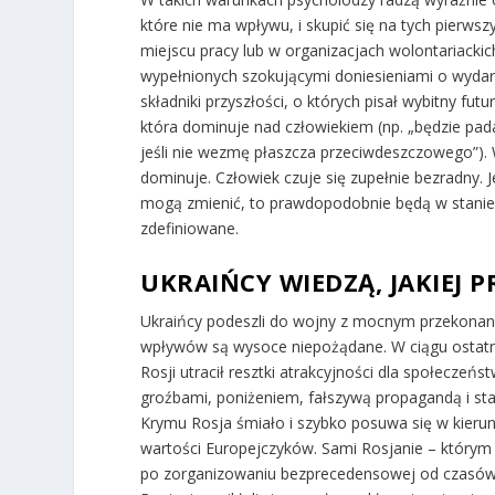
które nie ma wpływu, i skupić się na tych pierws
miejscu pracy lub w organizacjach wolontariacki
wypełnionych szokującymi doniesieniami o wyda
składniki przyszłości, o których pisał wybitny fut
która dominuje nad człowiekiem (np. „będzie pad
jeśli nie wezmę płaszcza przeciwdeszczowego”). W
dominuje. Człowiek czuje się zupełnie bezradny. J
mogą zmienić, to prawdopodobnie będą w stanie 
zdefiniowane.
UKRAIŃCY WIEDZĄ, JAKIEJ 
Ukraińcy podeszli do wojny z mocnym przekonanie
wpływów są wysoce niepożądane. W ciągu ostatni
Rosji utracił resztki atrakcyjności dla społeczeńs
groźbami, poniżeniem, fałszywą propagandą i sta
Krymu Rosja śmiało i szybko posuwa się w kieru
wartości Europejczyków. Sami Rosjanie – którym t
po zorganizowaniu bezprecedensowej od czasów 