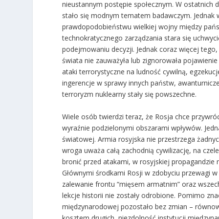
nieustannym postępie społecznym. W ostatnich dzi
stało się modnym tematem badawczym. Jednak w s
prawdopodobieństwu wielkiej wojny między pańs
technokratycznego zarządzania stara się uchwycić
podejmowaniu decyzji. Jednak coraz więcej tego,
świata nie zauważyła lub zignorowała pojawienie
ataki terrorystyczne na ludność cywilną, egzekuc
ingerencje w sprawy innych państw, awanturnicze
terroryzm nuklearny stały się powszechne.
Wiele osób twierdzi teraz, że Rosja chce przywr
wyraźnie podzielonymi obszarami wpływów. Jedna
światowej. Armia rosyjska nie przestrzega żad
wroga uważa całą zachodnią cywilizację, na czel
bronić przed atakami, w rosyjskiej propagandzi
Głównymi środkami Rosji w zdobyciu przewagi w
zalewanie frontu “mięsem armatnim” oraz wszec
lekcje historii nie zostały odrobione. Pomimo zna
międzynarodowej pozostało bez zmian – równowa
kosztem drugich, niezdolność instytucji między