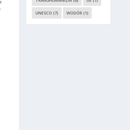
TRANSHUMANIZM
(6)
UE
(7)
e
o
UNESCO
(7)
WODÓR
(1)
w