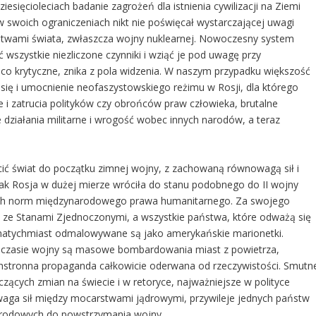
esięcioleciach badanie zagrożeń dla istnienia cywilizacji na Ziemi
woich ograniczeniach nikt nie poświęcał wystarczającej uwagi
twami świata, zwłaszcza wojny nuklearnej. Nowoczesny system
 wszystkie niezliczone czynniki i wziąć je pod uwagę przy
 co krytyczne, znika z pola widzenia. W naszym przypadku większość
 się i umocnienie neofaszystowskiego reżimu w Rosji, dla którego
je i zatrucia polityków czy obrońców praw człowieka, brutalne
 działania militarne i wrogość wobec innych narodów, a teraz
ócić świat do początku zimnej wojny, z zachowaną równowagą sił i
k Rosja w dużej mierze wróciła do stanu podobnego do II wojny
nych norm międzynarodowego prawa humanitarnego. Za swojego
e ze Stanami Zjednoczonymi, a wszystkie państwa, które odważą się
e natychmiast odmalowywane są jako amerykańskie marionetki.
 czasie wojny są masowe bombardowania miast z powietrza,
hstronna propaganda całkowicie oderwana od rzeczywistości. Smutn
czących zmian na świecie i w retoryce, najważniejsze w polityce
ga sił między mocarstwami jądrowymi, przywileje jednych państw
narodowych do powstrzymania wojny.