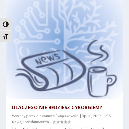
TOGGLE HIGH CONTRAST
TOGGLE FONT SIZE
DLACZEGO NIE BĘDZIESZ CYBORGIEM?
Wysłany przez
Aleksandra Świączkowska
|
lip 10, 2012
|
PTSP
News
,
Transhumanizm
|