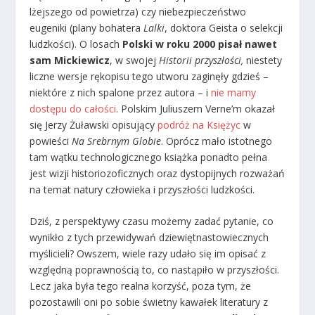
lżejszego od powietrza) czy niebezpieczeństwo
eugeniki (plany bohatera
Lalki
, doktora Geista o selekcji
ludzkości). O losach
Polski w roku 2000 pisał nawet
sam Mickiewicz
, w swojej
Historii przyszłości
,
niestety
liczne wersje rękopisu tego utworu zaginęły gdzieś –
niektóre z nich spalone przez autora – i
nie mamy
dostępu do całości
. Polskim Juliuszem Verne’m okazał
się Jerzy Żuławski opisujący
podróż na Księżyc
w
powieści
Na Srebrnym Globie
. Oprócz mało istotnego
tam wątku technologicznego książka ponadto pełna
jest wizji historiozoficznych oraz dystopijnych rozważań
na temat natury człowieka i przyszłości ludzkości.
Dziś, z perspektywy czasu możemy zadać pytanie, co
wynikło z tych przewidywań dziewiętnastowiecznych
myślicieli? Owszem, wiele razy udało się im opisać z
względną poprawnością to, co nastąpiło w przyszłości.
Lecz jaka była tego realna korzyść, poza tym, że
pozostawili oni po sobie świetny kawałek literatury z