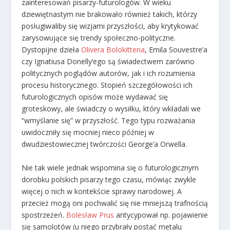
zainteresowań pisarzy-futurologów. W wieku
dziewiętnastym nie brakowało również takich, którzy
posługiwaliby się wizjami przyszłości, aby krytykować
zarysowujące się trendy społeczno-polityczne.
Dystopijne dzieła
Olivera Bolokittena
, Emila Souvestre’a
czy Ignatiusa Donelly’ego są świadectwem zarówno
politycznych poglądów autorów, jak i ich rozumienia
procesu historycznego. Stopień szczegółowości ich
futurologicznych opisów może wydawać się
groteskowy, ale świadczy o wysiłku, który wkładali we
“wmyślanie się” w przyszłość. Tego typu rozważania
uwidoczniły się mocniej nieco później w
dwudziestowiecznej twórczości George’a Orwella.
Nie tak wiele jednak wspomina się o futurologicznym
dorobku polskich pisarzy tego czasu, mówiąc zwykle
więcej o nich w kontekście sprawy narodowej. A
przecież mogą oni pochwalić się nie mniejszą trafnością
spostrzeżeń.
Bolesław Prus
antycypował np. pojawienie
się samolotów (u niego przybrały postać metalu