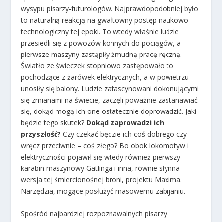
wysypu pisarzy-futurologów. Najprawdopodobniej było
to naturalną reakcją na gwałtowny postęp naukowo-
technologiczny tej epoki. To wtedy właśnie ludzie
przesiedli się z powozów konnych do pociągów, a
pierwsze maszyny zastąpiły żmudną pracę ręczną.
Światło ze świeczek stopniowo zastępowało to
pochodzące z żarówek elektrycznych, a w powietrzu
unosiły się balony. Ludzie zafascynowani dokonującymi
się zmianami na świecie, zaczęli poważnie zastanawiać
się, dokąd mogą ich one ostatecznie doprowadzić. Jaki
będzie tego skutek?
Dokąd zaprowadzi ich
przyszłość?
Czy czekać będzie ich coś dobrego czy –
wręcz przeciwnie – coś złego? Bo obok lokomotyw i
elektryczności pojawił się wtedy również pierwszy
karabin maszynowy Gatlinga i inna, równie słynna
wersja tej śmiercionośnej broni, projektu Maxima.
Narzędzia, mogące posłużyć masowemu zabijaniu.
Spośród najbardziej rozpoznawalnych pisarzy