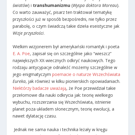
światów
) i
transhumanizmu
(
Wyspa doktora Moreau
).
Co warto zauważyć, pisarz ten traktował tematykę
przyszłości już w sposób bezpośredni, nie tylko przez
parabolę, o czym świadczą takie dzieła eseistyczne jak
Wizje przyszłości
.
Wielkim wizjonerem był amerykański romantyk i poeta
E. A. Poe
, zapisał się on szczególnie jako “wieszcz”
największych XX-wiecznych odkryć naukowych. Tego
rodzaju antycypacje odnaleźć możemy szczególnie w
jego enigmatyczym
poemacie o naturze Wszechświata
Eureka
, jak również w kilku pionierskich opowiadaniach.
Niektórzy badacze uważają
, że Poe przewidział takie
przełomowe dla nauki odkrycia jak: teorię wielkiego
wybuchu, rozszerzania się Wszechświata, istnienie
planet poza układem słonecznym, teorię ewolucji, a
nawet dylatację czasu.
Jednak nie sama nauka i technika leżały w kręgu