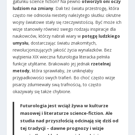
gatunku science fiction? Na pewno
otworzyli oni oczy
ludziom na zmiany
. Dali też światu przestrogę, która
często nie odniosła niestety należytego skutku: okrutne
wojny światowe stały się rzeczywistością. Być może ich
wizje stanowiły również swego rodzaju inspiracje dla
naukowców, którzy nabrali wiary w
potęgę ludzkiego
umysłu
, dostarczając światu znakomitych,
rewolucjonizujących jakość życia wynalazków. Bez
wątpienia XIX wieczna futurologia literacka pełniła
funkcje utylitarne. Brakowało jej jednak
rzetelnej
metody
, która sprawiłaby, że uniknęłaby
przypadkowości swych trafień. Bo choć często wizje
pisarzy zdumiewały swą trafnością, to często
okazywały się także chybione.
Futurologia jest wciąż żywa w kulturze
masowej i literaturze science-fiction. Ale
studia nad przyszłością odcinają się dziś od
tej tradycji – dawne prognozy i wizje