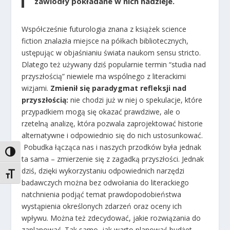
zawiodły pokładane w nich nadzieje.
Współcześnie futurologia znana z książek science
fiction znalazła miejsce na półkach bibliotecznych,
ustępując w objaśnianiu świata naukom sensu stricto.
Dlatego też używany dziś popularnie termin “studia nad
przyszłością” niewiele ma wspólnego z literackimi
wizjami.
Zmienił się paradygmat refleksji nad
przyszłością:
nie chodzi już w niej o spekulacje, które
przypadkiem mogą się okazać prawdziwe, ale o
rzetelną analizę, która pozwala zaprojektować historie
alternatywne i odpowiednio się do nich ustosunkować.
Pobudka łącząca nas i naszych przodków była jednak
TOGGLE HIGH CONTRAST
ta sama – zmierzenie się z zagadką przyszłości. Jednak
dziś, dzięki wykorzystaniu odpowiednich narzędzi
TOGGLE FONT SIZE
badawczych można bez odwołania do literackiego
natchnienia podjąć temat prawdopodobieństwa
wystąpienia określonych zdarzeń oraz oceny ich
wpływu. Można też zdecydować, jakie rozwiązania do
zaplanować. Tak samo, jak warto planować budżet,