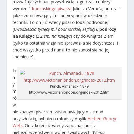
rozważających nad przyszłością tego czasu należy
wymienić
francuskiego pisarza
Juliusza Verne’a, autora –
jakże zdumiewających – antycypacji w dziedzinie
techniki. To on już wtedy pisał o łodzi podwodnej
(
Dwadzieścia tysięcy mil podmorskiej żeglugi
),
podróży
na Księżyc
(
Z Ziemi na Księżyc
) czy do wnętrza Ziemi
(tylko ta ostatnia wizja nie sprawdziła się dotychczas, i
choć wszystko przed nami, to nie zanosi się na jej
spełnienie).
In
n
y
Punch, Almanack, 1879
m
http://www.victorianlondon.org/index-2012.htm
ró
w
nie znanym pisarzem zastanawiającym się nad
przyszłością, był nieco młodszy Anglik
Herbert George
Wells
. On z kolei już wtedy zapoznał ludzi z
niebezpieczeństwem wojen światowych (
Wojna