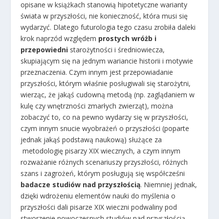
opisane w książkach stanowią hipotetyczne warianty
świata w przyszłości, nie konieczność, która musi się
wydarzyć. Dlatego futurologia tego czasu zrobiła daleki
krok naprzód względem
prostych wróżb i
przepowiedni
starożytności i średniowiecza,
skupiającym się na jednym wariancie historii i motywie
przeznaczenia. Czym innym jest przepowiadanie
przyszłości, którym właśnie posługiwali się starożytni,
wierząc, że jakąś cudowną metodą (np. zaglądaniem w
kulę czy wnętrzności zmarłych zwierząt), można
zobaczyć to, co na pewno wydarzy się w przyszłości,
czym innym snucie wyobrażeń o przyszłości (poparte
jednak jakąś podstawą naukową) służące za
metodologię pisarzy XIX wiecznych, a czym innym
rozważanie różnych scenariuszy przyszłości, różnych
szans i zagrożeń, którym posługują się współcześni
badacze studiów nad przyszłością
. Niemniej jednak,
dzięki wdrożeniu elementów nauki do myślenia o
przyszłości dali pisarze XIX wieczni podwaliny pod
stworzenie nowoczesnych studiów nad przyszłością.