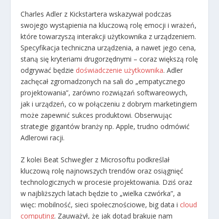
Charles Adler z Kickstartera wskazywał podczas
swojego wystąpienia na kluczową rolę emocji i wrażeń,
które towarzyszą interakcji użytkownika z urządzeniem.
Specyfikacja techniczna urządzenia, a nawet jego cena,
staną się kryteriami drugorzędnymi – coraz większą rolę
odgrywać będzie
doświadczenie użytkownika
. Adler
zachęcał zgromadzonych na sali do „empatycznego
projektowania”, zarówno rozwiązań softwareowych,
jak i urządzeń, co w połączeniu z dobrym marketingiem
może zapewnić sukces produktowi. Obserwując
strategie gigantów branży np. Apple, trudno odmówić
Adlerowi racji.
Z kolei Beat Schwegler z Microsoftu podkreślał
kluczową rolę najnowszych trendów oraz osiągnięć
technologicznych w procesie projektowania. Dziś oraz
w najbliższych latach będzie to „wielka czwórka”, a
więc: mobilność, sieci społecznościowe, big data i
cloud
computing
. Zauważył, że jak dotąd brakuje nam