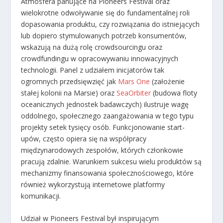
Atmosfera panujące na Pioneers Festival oraz
wielokrotne odwoływanie się do fundamentalnej roli
dopasowania produktu, czy rozwiązania do istniejących
lub dopiero stymulowanych potrzeb konsumentów,
wskazują na dużą rolę crowdsourcingu oraz
crowdfundingu w opracowywaniu innowacyjnych
technologii. Panel z udziałem inicjatorów tak
ogromnych przedsięwzięć jak
Mars One
(założenie
stałej kolonii na Marsie) oraz
SeaOrbiter
(budowa floty
oceanicznych jednostek badawczych) ilustruje wagę
oddolnego, społecznego zaangażowania w tego typu
projekty setek tysięcy osób. Funkcjonowanie start-
upów, często opiera się na współpracy
międzynarodowych zespołów, których członkowie
pracują zdalnie. Warunkiem sukcesu wielu produktów są
mechanizmy finansowania społecznościowego, które
również wykorzystują internetowe platformy
komunikacji.
Udział w Pioneers Festival był inspirującym