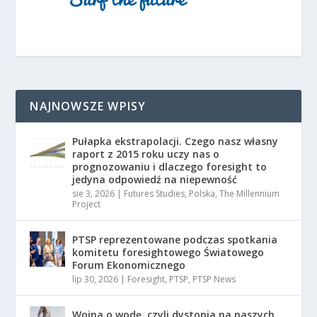
NAJNOWSZE WPISY
Pułapka ekstrapolacji. Czego nasz własny
raport z 2015 roku uczy nas o
prognozowaniu i dlaczego foresight to
jedyna odpowiedź na niepewność
sie 3, 2026
|
Futures Studies
,
Polska
,
The Millennium
Project
PTSP reprezentowane podczas spotkania
komitetu foresightowego Światowego
Forum Ekonomicznego
lip 30, 2026
|
Foresight
,
PTSP
,
PTSP News
Wojna o wodę, czyli dystopia na naszych