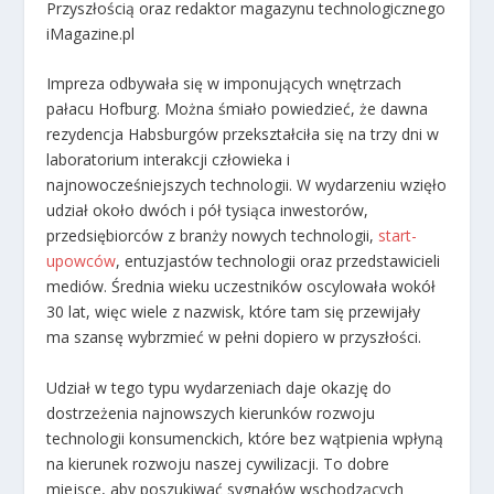
Przyszłością oraz redaktor magazynu technologicznego
iMagazine.pl
Impreza odbywała się w imponujących wnętrzach
pałacu Hofburg. Można śmiało powiedzieć, że dawna
rezydencja Habsburgów przekształciła się na trzy dni w
laboratorium interakcji człowieka i
najnowocześniejszych technologii. W wydarzeniu wzięło
udział około dwóch i pół tysiąca inwestorów,
przedsiębiorców z branży nowych technologii,
start-
upowców
, entuzjastów technologii oraz przedstawicieli
mediów. Średnia wieku uczestników oscylowała wokół
30 lat, więc wiele z nazwisk, które tam się przewijały
ma szansę wybrzmieć w pełni dopiero w przyszłości.
Udział w tego typu wydarzeniach daje okazję do
dostrzeżenia najnowszych kierunków rozwoju
technologii konsumenckich, które bez wątpienia wpłyną
na kierunek rozwoju naszej cywilizacji. To dobre
miejsce, aby poszukiwać sygnałów wschodzących