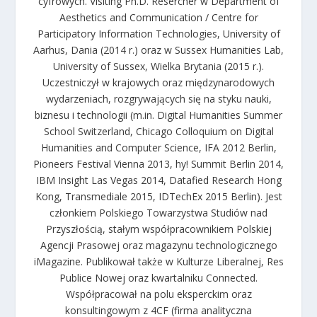
cyfrowych. Visiting Ph.D. Resercher w Department of
Aesthetics and Communication / Centre for
Participatory Information Technologies, University of
Aarhus, Dania (2014 r.) oraz w Sussex Humanities Lab,
University of Sussex, Wielka Brytania (2015 r.).
Uczestniczył w krajowych oraz międzynarodowych
wydarzeniach, rozgrywających się na styku nauki,
biznesu i technologii (m.in. Digital Humanities Summer
School Switzerland, Chicago Colloquium on Digital
Humanities and Computer Science, IFA 2012 Berlin,
Pioneers Festival Vienna 2013, hy! Summit Berlin 2014,
IBM Insight Las Vegas 2014, Datafied Research Hong
Kong, Transmediale 2015, IDTechEx 2015 Berlin). Jest
członkiem Polskiego Towarzystwa Studiów nad
Przyszłością, stałym współpracownikiem Polskiej
Agencji Prasowej oraz magazynu technologicznego
iMagazine. Publikował także w Kulturze Liberalnej, Res
Publice Nowej oraz kwartalniku Connected.
Współpracował na polu eksperckim oraz
konsultingowym z 4CF (firma analityczna