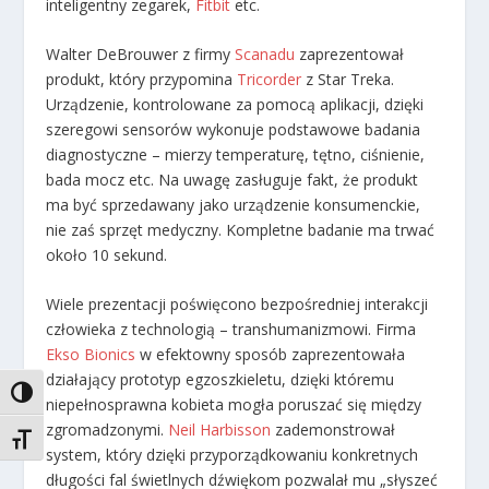
inteligentny zegarek,
Fitbit
etc.
Walter DeBrouwer z firmy
Scanadu
zaprezentował
produkt, który przypomina
Tricorder
z Star Treka.
Urządzenie, kontrolowane za pomocą aplikacji, dzięki
szeregowi sensorów wykonuje podstawowe badania
diagnostyczne – mierzy temperaturę, tętno, ciśnienie,
bada mocz etc. Na uwagę zasługuje fakt, że produkt
ma być sprzedawany jako urządzenie konsumenckie,
nie zaś sprzęt medyczny. Kompletne badanie ma trwać
około 10 sekund.
Wiele prezentacji poświęcono bezpośredniej interakcji
człowieka z technologią – transhumanizmowi. Firma
Ekso Bionics
w efektowny sposób zaprezentowała
działający prototyp egzoszkieletu, dzięki któremu
TOGGLE HIGH CONTRAST
niepełnosprawna kobieta mogła poruszać się między
zgromadzonymi.
Neil Harbisson
zademonstrował
TOGGLE FONT SIZE
system, który dzięki przyporządkowaniu konkretnych
długości fal świetlnych dźwiękom pozwalał mu „słyszeć