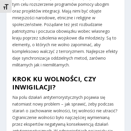
tym celu rozszerzenie programów pomocy ubogim
TOGGLE FONT SIZE
oraz projektów integracji. Mają nimi być objęte
mniejszości narodowe, etniczne i religijne w
społeczeństwie. Pożądane też jest rozbudzanie
patriotyzmu i poczucia obowiązku wobec własnego
kraju poprzez szkolenia wojskowe dla młodzieży. Są to
elementy, o których nie wolno zapominać, aby
kompleksowo walczyć z terroryzmem. Najlepsze efekty
daje synchronizacja oddzielnych metod, zarówno
militarnych jak i niemilitarnych.
KROK KU WOLNOŚCI, CZY
INWIGILACJI?
Na polu działań antyterrorystycznych pojawia się
natomiast nowy problem – jak sprawić, żeby podczas
starań o zachowanie wolności, tej wolności nie utracić?
Ograniczenie wolności było najczęściej wymienianą
przez ekspertów negatywną konsekwencją działań
antyterrorystycznych. W odpowiedziach pojawiały się