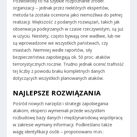
Pozwoliłoby to na szybkie rozpoznanie źródeł
organizacji – jednak przez niektórych ekspertów,
metoda ta została oceniona jako niemożliwa do pełnej
realizacji. Większość z podanych rozwiązań, takich jak
obserwacja podejrzanych w czasie rzeczywistym, są już
w użyciu. Niestety, często bywają one wadliwe, lub nie
są wprowadzone we wszystkich państwach, czy
miastach. Niemniej wedle raportów, siły
bezpieczeństwa zapobiegają ok. 50 proc. ataków
terrorystycznych rocznie. Trudno jednak ocenić trafność
tej liczby z powodu braku kompletnych danych
dotyczących wszystkich planowanych ataków.
NAJLEPSZE ROZWIĄZANIA
Pośród nowych narzędzi i strategii zapobiegania
atakom, eksperci wymieniali przede wszystkim
rozbudowę bazy danych i międzynarodową współpracę
w zakresie wymiany informacji. Podkreślano także
wagę identyfikacji osób – proponowano m.in.: