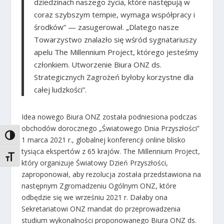
dziedzinach naszego życia, które następują w
coraz szybszym tempie, wymaga współpracy i
środków
” — zasugerował. „
Dlatego nasze
Towarzystwo znalazło się wśród sygnatariuszy
apelu The Millennium Project, którego jesteśmy
członkiem. Utworzenie Biura ONZ ds.
Strategicznych Zagrożeń byłoby korzystne dla
całej ludzkości”
.
Idea nowego Biura ONZ została podniesiona podczas
obchodów dorocznego „Światowego Dnia Przyszłości”
TOGGLE HIGH CONTRAST
1 marca 2021 r., globalnej konferencji online blisko
tysiąca ekspertów z 65 krajów. The Millennium Project,
TOGGLE FONT SIZE
który organizuje Światowy Dzień Przyszłości,
zaproponował, aby rezolucja została przedstawiona na
następnym Zgromadzeniu Ogólnym ONZ, które
odbędzie się we wrześniu 2021 r. Dałaby ona
Sekretariatowi ONZ mandat do przeprowadzenia
studium wykonalności proponowanego Biura ONZ ds.