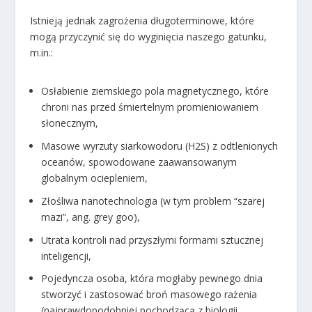
Istnieją jednak zagrożenia długoterminowe, które
mogą przyczynić się do wyginięcia naszego gatunku,
m.in.:
Osłabienie ziemskiego pola magnetycznego, które
chroni nas przed śmiertelnym promieniowaniem
słonecznym,
Masowe wyrzuty siarkowodoru (H
2
S) z odtlenionych
oceanów, spowodowane zaawansowanym
globalnym ociepleniem,
Złośliwa nanotechnologia (w tym problem “szarej
mazi”,
ang. grey goo
),
Utrata kontroli nad przyszłymi formami sztucznej
inteligencji,
Pojedyncza osoba, która mogłaby pewnego dnia
stworzyć i zastosować broń masowego rażenia
(najprawdopodobniej pochodzącą z biologii