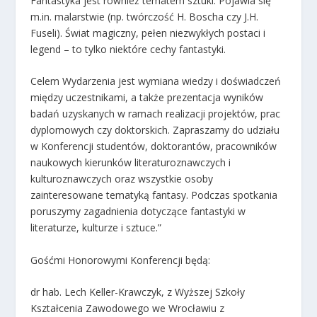
Fantastyka jest również tematem sztuki. Pojawia się
m.in. malarstwie (np. twórczość H. Boscha czy J.H.
Fuseli). Świat magiczny, pełen niezwykłych postaci i
legend – to tylko niektóre cechy fantastyki.
Celem Wydarzenia jest wymiana wiedzy i doświadczeń
między uczestnikami, a także prezentacja wyników
badań uzyskanych w ramach realizacji projektów, prac
dyplomowych czy doktorskich. Zapraszamy do udziału
w Konferencji studentów, doktorantów, pracowników
naukowych kierunków literaturoznawczych i
kulturoznawczych oraz wszystkie osoby
zainteresowane tematyką fantasy. Podczas spotkania
poruszymy zagadnienia dotyczące fantastyki w
literaturze, kulturze i sztuce.”
Gośćmi Honorowymi Konferencji będą:
dr hab. Lech Keller-Krawczyk, z Wyższej Szkoły
Kształcenia Zawodowego we Wrocławiu z