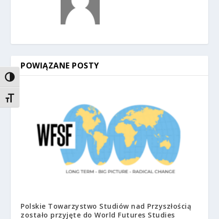
POWIĄZANE POSTY
TOGGLE HIGH CONTRAST
TOGGLE FONT SIZE
Polskie Towarzystwo Studiów nad Przyszłością
zostało przyjęte do World Futures Studies