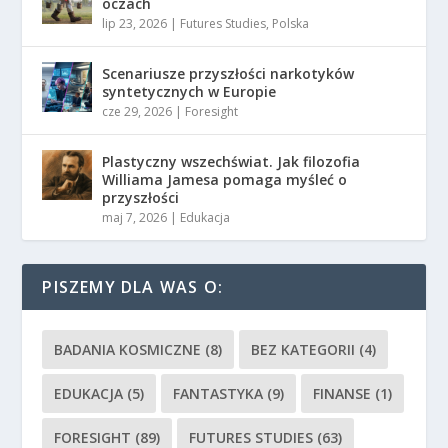
oczach
lip 23, 2026
|
Futures Studies
,
Polska
Scenariusze przyszłości narkotyków
syntetycznych w Europie
cze 29, 2026
|
Foresight
Plastyczny wszechświat. Jak filozofia
Williama Jamesa pomaga myśleć o
przyszłości
maj 7, 2026
|
Edukacja
PISZEMY DLA WAS O:
BADANIA KOSMICZNE
(8)
BEZ KATEGORII
(4)
EDUKACJA
(5)
FANTASTYKA
(9)
FINANSE
(1)
FORESIGHT
(89)
FUTURES STUDIES
(63)