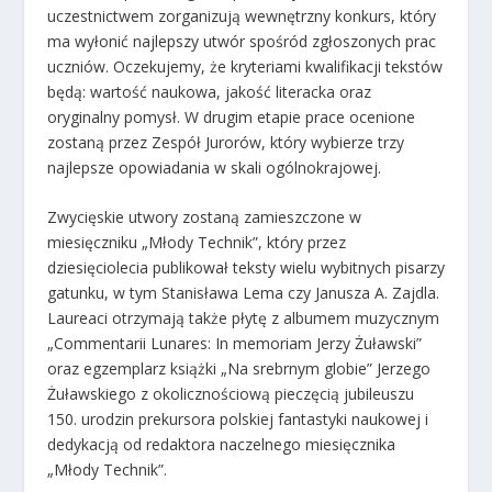
uczestnictwem zorganizują wewnętrzny konkurs, który
ma wyłonić najlepszy utwór spośród zgłoszonych prac
uczniów. Oczekujemy, że kryteriami kwalifikacji tekstów
będą: wartość naukowa, jakość literacka oraz
oryginalny pomysł. W drugim etapie prace ocenione
zostaną przez Zespół Jurorów, który wybierze trzy
najlepsze opowiadania w skali ogólnokrajowej.
Zwycięskie utwory zostaną zamieszczone w
miesięczniku „Młody Technik”, który przez
dziesięciolecia publikował teksty wielu wybitnych pisarzy
gatunku, w tym Stanisława Lema czy Janusza A. Zajdla.
Laureaci otrzymają także płytę z albumem muzycznym
„Commentarii Lunares: In memoriam Jerzy Żuławski”
oraz egzemplarz książki „Na srebrnym globie” Jerzego
Żuławskiego z okolicznościową pieczęcią jubileuszu
150. urodzin prekursora polskiej fantastyki naukowej i
dedykacją od redaktora naczelnego miesięcznika
„Młody Technik”.