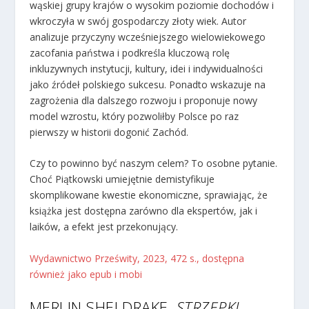
wąskiej grupy krajów o wysokim poziomie dochodów i
wkroczyła w swój gospodarczy złoty wiek. Autor
analizuje przyczyny wcześniejszego wielowiekowego
zacofania państwa i podkreśla kluczową rolę
inkluzywnych instytucji, kultury, idei i indywidualności
jako źródeł polskiego sukcesu. Ponadto wskazuje na
zagrożenia dla dalszego rozwoju i proponuje nowy
model wzrostu, który pozwoliłby Polsce po raz
pierwszy w historii dogonić Zachód.
Czy to powinno być naszym celem? To osobne pytanie.
Choć Piątkowski umiejętnie demistyfikuje
skomplikowane kwestie ekonomiczne, sprawiając, że
książka jest dostępna zarówno dla ekspertów, jak i
laików, a efekt jest przekonujący.
Wydawnictwo Prześwity, 2023, 472 s., dostępna
również jako epub i mobi
MERLIN SHELDRAKE,
STRZĘPKI