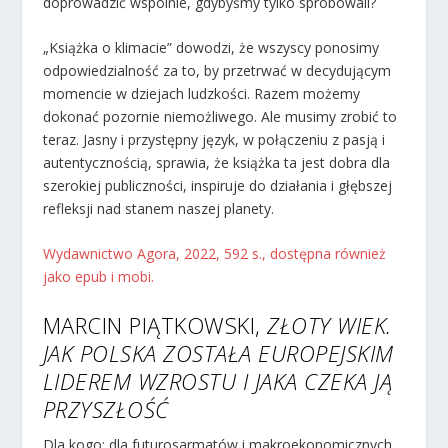
doprowadzić wspólnie, gdybyśmy tylko spróbowali?
„Książka o klimacie” dowodzi, że wszyscy ponosimy
odpowiedzialność za to, by przetrwać w decydującym
momencie w dziejach ludzkości. Razem możemy
dokonać pozornie niemożliwego. Ale musimy zrobić to
teraz. Jasny i przystępny język, w połączeniu z pasją i
autentycznością, sprawia, że książka ta jest dobra dla
szerokiej publiczności, inspiruje do działania i głębszej
refleksji nad stanem naszej planety.
Wydawnictwo Agora, 2022, 592 s., dostępna również
jako epub i mobi.
MARCIN PIĄTKOWSKI,
ZŁOTY WIEK.
JAK POLSKA ZOSTAŁA EUROPEJSKIM
LIDEREM WZROSTU I JAKA CZEKA JĄ
PRZYSZŁOŚĆ
Dla kogo: dla futurosarmatów i makroekonomicznych