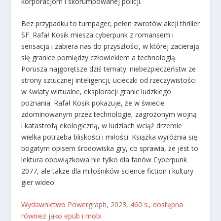
korporacjom i skorumpowanej policji.
Bez przypadku
to turnpager, pełen zwrotów akcji thriller
SF. Rafał Kosik miesza cyberpunk z romansem i
sensacją i zabiera nas do przyszłości, w której zacierają
się granice pomiędzy człowiekiem a technologią.
Porusza najgorętsze dziś tematy: niebezpieczeństw ze
strony sztucznej inteligencji, ucieczki od rzeczywistości
w światy wirtualne, eksploracji granic ludzkiego
poznania. Rafał Kosik pokazuje, że w świecie
zdominowanym przez technologie, zagrożonym wojną
i katastrofą ekologiczną, w ludziach wciąż drzemie
wielka potrzeba bliskości i miłości. Książka wyróżnia się
bogatym opisem środowiska gry, co sprawia, że jest to
lektura obowiązkowa nie tylko dla fanów Cyberpunk
2077, ale także dla miłośników science fiction i kultury
gier wideo
Wydawnictwo Powergraph, 2023, 460 s., dostępna
również jako epub i mobi