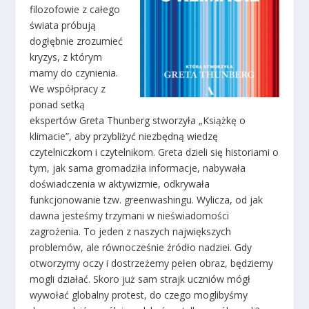
filozofowie z całego
świata próbują
dogłębnie zrozumieć
kryzys, z którym
mamy do czynienia.
We współpracy z
ponad setką
ekspertów Greta Thunberg stworzyła „Książkę o
klimacie”, aby przybliżyć niezbędną wiedzę
czytelniczkom i czytelnikom. Greta dzieli się historiami o
tym, jak sama gromadziła informacje, nabywała
doświadczenia w aktywizmie, odkrywała
funkcjonowanie tzw. greenwashingu. Wylicza, od jak
dawna jesteśmy trzymani w nieświadomości
zagrożenia. To jeden z naszych największych
problemów, ale równocześnie źródło nadziei. Gdy
otworzymy oczy i dostrzeżemy pełen obraz, będziemy
mogli działać. Skoro już sam strajk uczniów mógł
wywołać globalny protest, do czego moglibyśmy