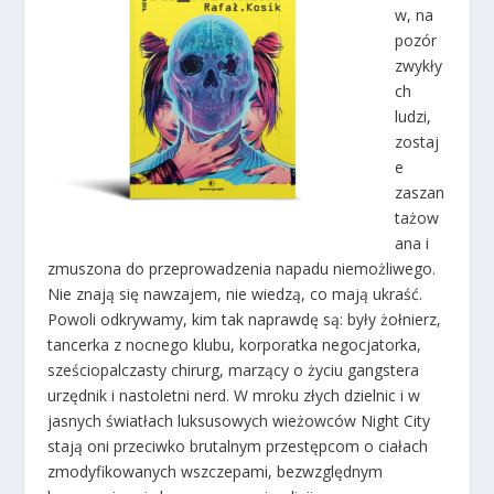
w, na
pozór
zwykły
ch
ludzi,
zostaj
e
zaszan
tażow
ana i
zmuszona do przeprowadzenia napadu niemożliwego.
Nie znają się nawzajem, nie wiedzą, co mają ukraść.
Powoli odkrywamy, kim tak naprawdę są: były żołnierz,
tancerka z nocnego klubu, korporatka negocjatorka,
sześciopalczasty chirurg, marzący o życiu gangstera
urzędnik i nastoletni nerd. W mroku złych dzielnic i w
jasnych światłach luksusowych wieżowców Night City
stają oni przeciwko brutalnym przestępcom o ciałach
zmodyfikowanych wszczepami, bezwzględnym