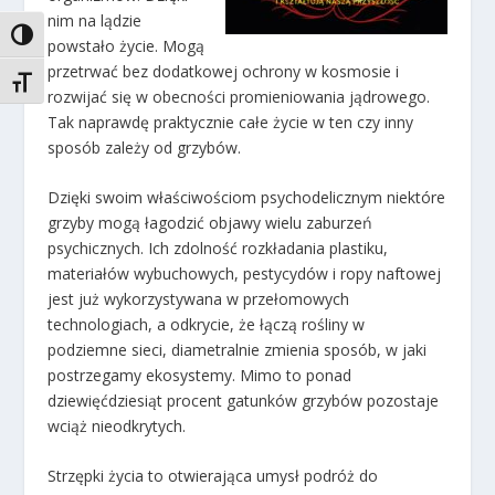
nim na lądzie
TOGGLE HIGH CONTRAST
powstało życie. Mogą
przetrwać bez dodatkowej ochrony w kosmosie i
TOGGLE FONT SIZE
rozwijać się w obecności promieniowania jądrowego.
Tak naprawdę praktycznie całe życie w ten czy inny
sposób zależy od grzybów.
Dzięki swoim właściwościom psychodelicznym niektóre
grzyby mogą łagodzić objawy wielu zaburzeń
psychicznych. Ich zdolność rozkładania plastiku,
materiałów wybuchowych, pestycydów i ropy naftowej
jest już wykorzystywana w przełomowych
technologiach, a odkrycie, że łączą rośliny w
podziemne sieci, diametralnie zmienia sposób, w jaki
postrzegamy ekosystemy. Mimo to ponad
dziewięćdziesiąt procent gatunków grzybów pozostaje
wciąż nieodkrytych.
Strzępki życia to otwierająca umysł podróż do