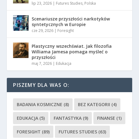
lip 23, 2026
|
Futures Studies
,
Polska
Scenariusze przyszłości narkotyków
syntetycznych w Europie
cze 29, 2026
|
Foresight
Plastyczny wszechświat. Jak filozofia
Williama Jamesa pomaga myśleć o
przyszłości
maj 7, 2026
|
Edukacja
PISZEMY DLA WAS O:
BADANIA KOSMICZNE
(8)
BEZ KATEGORII
(4)
EDUKACJA
(5)
FANTASTYKA
(9)
FINANSE
(1)
FORESIGHT
(89)
FUTURES STUDIES
(63)