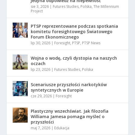
jedyna odpowiedź na niepewność
sie 3, 2026
|
Futures Studies
,
Polska
,
The Millennium
Project
PTSP reprezentowane podczas spotkania
komitetu foresightowego Światowego
Forum Ekonomicznego
lip 30, 2026
|
Foresight
,
PTSP
,
PTSP News
Wojna o wodę, czyli dystopia na naszych
oczach
lip 23, 2026
|
Futures Studies
,
Polska
Scenariusze przyszłości narkotyków
syntetycznych w Europie
cze 29, 2026
|
Foresight
Plastyczny wszechświat. Jak filozofia
Williama Jamesa pomaga myśleć o
przyszłości
maj 7, 2026
|
Edukacja