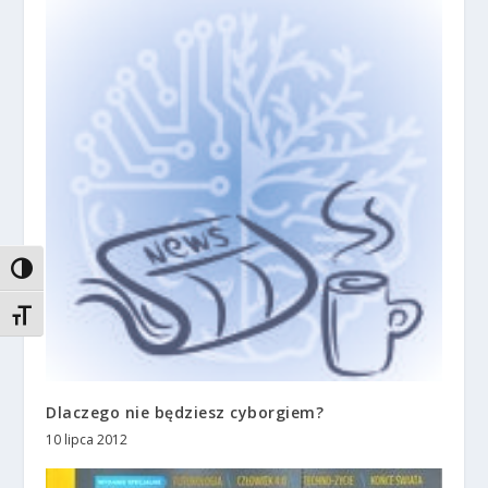
TOGGLE HIGH CONTRAST
TOGGLE FONT SIZE
Dlaczego nie będziesz cyborgiem?
10 lipca 2012