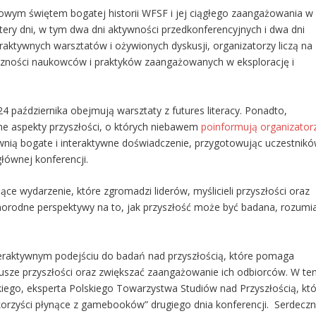
wym świętem bogatej historii WFSF i jej ciągłego zaangażowania w
tery dni, w tym dwa dni aktywności przedkonferencyjnych i dwa dni
raktywnych warsztatów i ożywionych dyskusji, organizatorzy liczą na
czności naukowców i praktyków zaangażowanych w eksplorację i
24 października obejmują warsztaty z
futures literacy
. Ponadto,
ne aspekty przyszłości, o których niebawem
poinformują organizator
ewnią bogate i interaktywne doświadczenie, przygotowując uczestnik
łównej konferencji.
ce wydarzenie, które zgromadzi liderów, myślicieli przyszłości oraz
żnorodne perspektywy na to, jak przyszłość może być badana, rozumi
raktywnym podejściu do badań nad przyszłością, które pomaga
iusze przyszłości oraz zwiększać zaangażowanie ich odbiorców. W te
ego, eksperta Polskiego Towarzystwa Studiów nad Przyszłością, któ
 korzyści płynące z gamebooków” drugiego dnia konferencji. Serdeczn