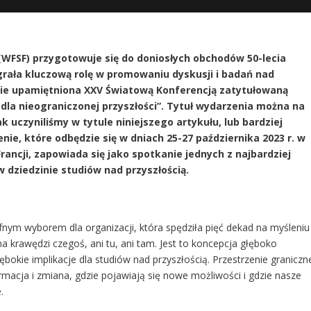
(WFSF) przygotowuje się do doniosłych obchodów 50-lecia
grała kluczową rolę w promowaniu dyskusji i badań nad
anie upamiętniona XXV Światową Konferencją zatytułowaną
i dla nieograniczonej przyszłości”. Tytuł wydarzenia można na
ak uczyniliśmy w tytule niniejszego artykułu, lub bardziej
nie, które odbędzie się w dniach 25-27 października 2023 r. w
rancji, zapowiada się jako spotkanie jednych z najbardziej
w dziedzinie studiów nad przyszłością.
rafnym wyborem dla organizacji, która spędziła pięć dekad na myśleniu
na krawędzi czegoś, ani tu, ani tam. Jest to koncepcja głęboko
ębokie implikacje dla studiów nad przyszłością. Przestrzenie graniczn
rmacja i zmiana, gdzie pojawiają się nowe możliwości i gdzie nasze
.