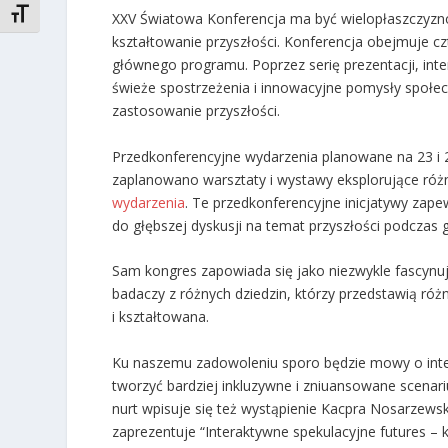
TOGGLE FONT SIZE
XXV Światowa Konferencja ma być wielopłaszczyzno
kształtowanie przyszłości. Konferencja obejmuje cz
głównego programu. Poprzez serię prezentacji, inte
świeże spostrzeżenia i innowacyjne pomysły społe
zastosowanie przyszłości.
Przedkonferencyjne wydarzenia planowane na 23 i 
zaplanowano warsztaty i wystawy eksplorujące róż
wydarzenia
. Te przedkonferencyjne inicjatywy zap
do głębszej dyskusji na temat przyszłości podczas g
Sam kongres zapowiada się jako niezwykle fascynują
badaczy z różnych dziedzin, którzy przedstawią ró
i kształtowana.
Ku naszemu zadowoleniu sporo będzie mowy o inte
tworzyć bardziej inkluzywne i zniuansowane scenar
nurt wpisuje się też
wystąpienie Kacpra Nosarzewski
zaprezentuje “Interaktywne spekulacyjne futures –