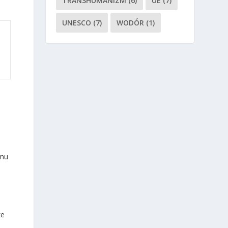
TRANSHUMANIZM
(6)
UE
(7)
UNESCO
(7)
WODÓR
(1)
emu
i
ze
.