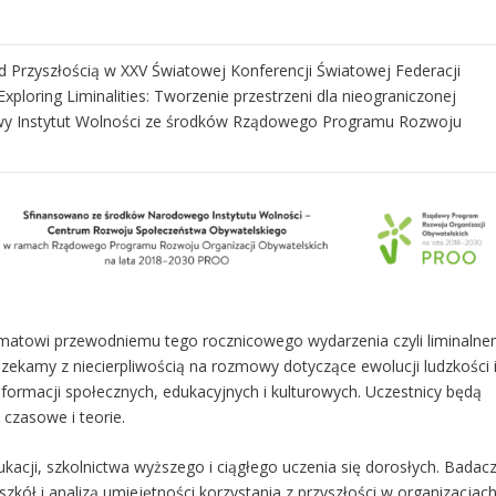
 Przyszłością w XXV Światowej Konferencji Światowej Federacji
ploring Liminalities: Tworzenie przestrzeni dla nieograniczonej
owy Instytut Wolności ze środków Rządowego Programu Rozwoju
ematowi przewodniemu tego rocznicowego wydarzenia czyli liminaln
zekamy z niecierpliwością na rozmowy dotyczące ewolucji ludzkości 
formacji społecznych, edukacyjnych i kulturowych. Uczestnicy będą
czasowe i teorie.
acji, szkolnictwa wyższego i ciągłego uczenia się dorosłych. Badac
zkół i analizą umiejętności korzystania z przyszłości w organizacjach