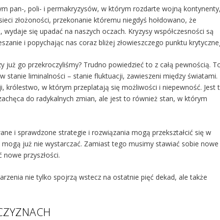
ym pan-, poli- i permakryzysów, w którym rozdarte wojną kontynenty
 sieci złożoności, przekonanie któremu niegdyś hołdowano, że
 wydaje się upadać na naszych oczach. Kryzysy współczesności są
szanie i popychając nas coraz bliżej złowieszczego punktu krytyczne
y już go przekroczyliśmy? Trudno powiedzieć to z całą pewnością. T
stanie liminalności – stanie fluktuacji, zawieszeni między światami.
i, królestwo, w którym przeplatają się możliwości i niepewność. Jest 
achęca do radykalnych zmian, ale jest to również stan, w którym
ne i sprawdzone strategie i rozwiązania mogą przekształcić się w
nia mogą już nie wystarczać. Zamiast tego musimy stawiać sobie nowe
 nowe przyszłości.
enia nie tylko spojrzą wstecz na ostatnie pięć dekad, ale także
ZCZYZNACH