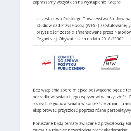
zapraszamy wszystkich na wystąpienie Kacpra!
Uczestnictwo Polskiego Towarzystwa Studiów nad
Studiów nad Przyszłością (WFSF) zatytułowanej „Ex
przyszłości” zostało sfinansowane przez Narod
Organizacji Obywatelskich na lata 2018-2030”.
Bez wątpienia sporo miejsca poświęcone będzie t
porządkowi świata i jego wpływowi na przyszłość. C
różnych regionów świata w kontekście zmian i trans
eksplorować przyszłość poprzez różne perspektywy 
Poruszane będą tematy związane z przyszłością eduk
zajmą się również przyszłością pracy akademickiej, s