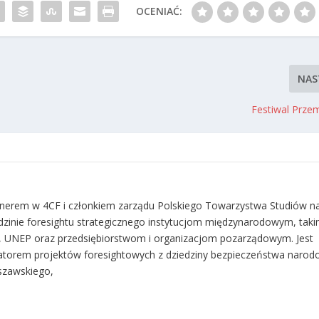
OCENIAĆ:
NAS
Festiwal Prze
tnerem w 4CF i członkiem zarządu Polskiego Towarzystwa Studiów n
dzinie foresightu strategicznego instytucjom międzynarodowym, taki
 UNEP oraz przedsiębiorstwom i organizacjom pozarządowym. Jest
itatorem projektów foresightowych z dziedziny bezpieczeństwa naro
szawskiego,