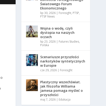
Światowego Forum
Ekonomicznego
lip 30, 2026
|
Foresight
,
PTSP
,
PTSP News
Wojna o wodę, czyli
dystopia na naszych
oczach
lip 23, 2026
|
Futures Studies
,
Polska
Scenariusze przyszłości
narkotyków syntetycznych
w Europie
cze 29, 2026
|
Foresight
 o
Plastyczny wszechświat.
Jak filozofia Williama
e
Jamesa pomaga myśleć o
przyszłości
maj 7, 2026
|
Edukacja