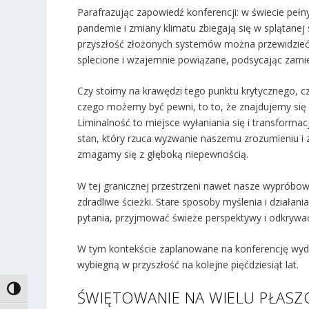
Parafrazując zapowiedź konferencji: w świecie pełn
pandemie i zmiany klimatu zbiegają się w splątanej
przyszłość złożonych systemów można przewidzieć,
splecione i wzajemnie powiązane, podsycając zamie
Czy stoimy na krawędzi tego punktu krytycznego, cz
czego możemy być pewni, to to, że znajdujemy się w 
Liminalność to miejsce wyłaniania się i transformacj
stan, który rzuca wyzwanie naszemu zrozumieniu i z
zmagamy się z głęboką niepewnością.
W tej granicznej przestrzeni nawet nasze wypróbowa
zdradliwe ścieżki. Stare sposoby myślenia i działa
pytania, przyjmować świeże perspektywy i odkrywać
W tym kontekście zaplanowane na konferencję wydarz
wybiegną w przyszłość na kolejne pięćdziesiąt lat.
TOGGLE HIGH CONTRAST
ŚWIĘTOWANIE NA WIELU PŁAS