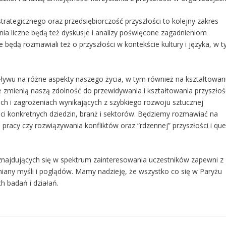
 strategicznego oraz przedsiębiorczość przyszłości to kolejny zakres
nia liczne będą też dyskusje i analizy poświęcone zagadnieniom
będą rozmawiali też o przyszłości w kontekście kultury i języka, w 
wpływu na różne aspekty naszego życia, w tym również na kształtowan
cje zmienią naszą zdolność do przewidywania i kształtowania przyszłoś
ach i zagrożeniach wynikających z szybkiego rozwoju sztucznej
łości konkretnych dziedzin, branż i sektorów. Będziemy rozmawiać na
pracy czy rozwiązywania konfliktów oraz “rdzennej” przyszłości i que
najdujących się w spektrum zainteresowania uczestników zapewni z
any myśli i poglądów. Mamy nadzieję, że wszystko co się w Paryżu
ch badań i działań.