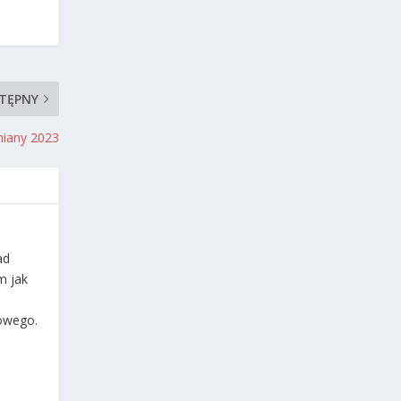
TĘPNY
miany 2023
ad
m jak
dowego.