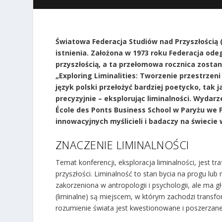
Światowa Federacja Studiów nad Przyszłością 
istnienia. Założona w 1973 roku Federacja ode
przyszłością, a ta przełomowa rocznica zost
„Exploring Liminalities: Tworzenie przestrzen
język polski przełożyć bardziej poetycko, tak j
precyzyjnie –
eksplorując liminalności
. Wydarze
École des Ponts Business School w Paryżu we F
innowacyjnych myślicieli i badaczy na świecie 
ZNACZENIE LIMINALNOŚCI
Temat konferencji, eksploracja liminalności, jest t
przyszłości. Liminalność to stan bycia na progu lub 
zakorzeniona w antropologii i psychologii, ale ma gł
(liminalne) są miejscem, w którym zachodzi transfo
rozumienie świata jest kwestionowane i poszerzane