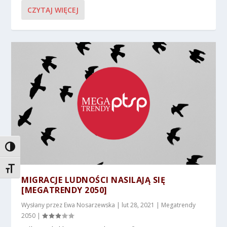
CZYTAJ WIĘCEJ
TOGGLE HIGH CONTRAST
TOGGLE FONT SIZE
MIGRACJE LUDNOŚCI NASILAJĄ SIĘ
[MEGATRENDY 2050]
Wysłany przez
Ewa Nosarzewska
|
lut 28, 2021
|
Megatrendy
2050
|