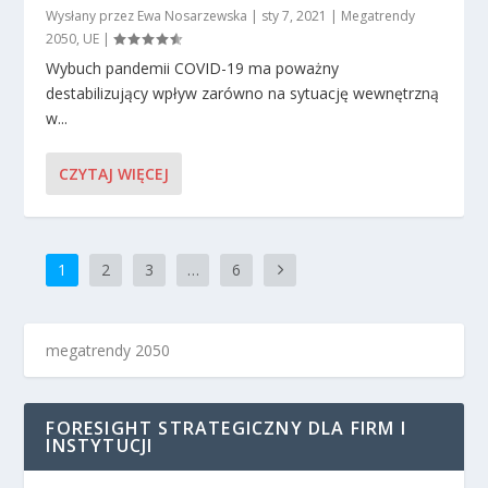
Wysłany przez
Ewa Nosarzewska
|
sty 7, 2021
|
Megatrendy
2050
,
UE
|
Wybuch pandemii COVID-19 ma poważny
destabilizujący wpływ zarówno na sytuację wewnętrzną
w...
CZYTAJ WIĘCEJ
1
2
3
…
6
FORESIGHT STRATEGICZNY DLA FIRM I
INSTYTUCJI