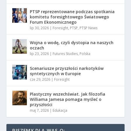
PTSP reprezentowane podczas spotkania
komitetu foresightowego Światowego
Forum Ekonomicznego
lip 30, 2026
|
Foresight
,
PTSP
,
PTSP News
Wojna o wodę, czyli dystopia na naszych
oczach
lip 23, 2026
|
Futures Studies
,
Polska
Scenariusze przyszłości narkotyków
syntetycznych w Europie
cze 29, 2026
|
Foresight
Plastyczny wszechświat. Jak filozofia
Williama Jamesa pomaga myśleć o
przyszłości
maj 7, 2026
|
Edukacja
PISZEMY DLA WAS O: