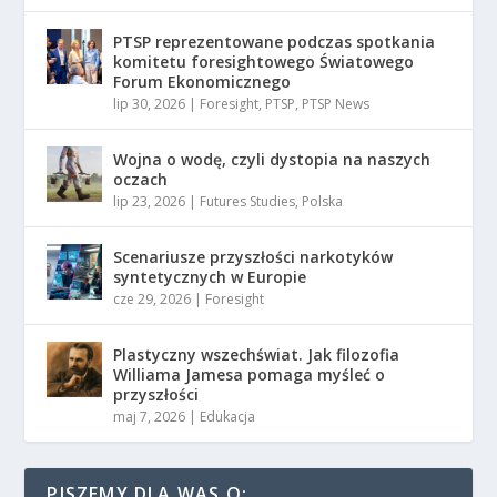
PTSP reprezentowane podczas spotkania
komitetu foresightowego Światowego
Forum Ekonomicznego
lip 30, 2026
|
Foresight
,
PTSP
,
PTSP News
Wojna o wodę, czyli dystopia na naszych
oczach
lip 23, 2026
|
Futures Studies
,
Polska
Scenariusze przyszłości narkotyków
syntetycznych w Europie
cze 29, 2026
|
Foresight
Plastyczny wszechświat. Jak filozofia
Williama Jamesa pomaga myśleć o
przyszłości
maj 7, 2026
|
Edukacja
PISZEMY DLA WAS O: