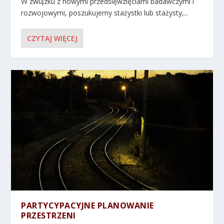
W związku z nowymi przedsięwzięciami badawczymi i
rozwojowymi, poszukujemy stażystki lub stażysty,...
CZYTAJ WIĘCEJ
PARTYCYPACYJNE PLANOWANIE
PRZESTRZENI