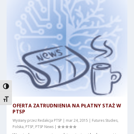
TOGGLE HIGH CONTRAST
TOGGLE FONT SIZE
OFERTA ZATRUDNIENIA NA PŁATNY STAŻ W
PTSP
Wysłany przez
Redakcja PTSP
|
mar 24, 2015
|
Futures Studies
,
Polska
,
PTSP
,
PTSP News
|