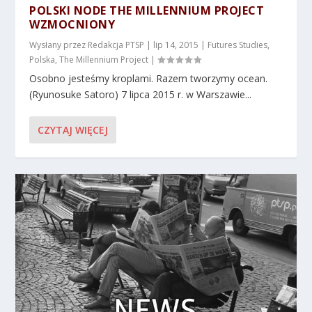
POLSKI NODE THE MILLENNIUM PROJECT
WZMOCNIONY
Wysłany przez
Redakcja PTSP
|
lip 14, 2015
|
Futures Studies
,
Polska
,
The Millennium Project
|
Osobno jesteśmy kroplami. Razem tworzymy ocean.
(Ryunosuke Satoro) 7 lipca 2015 r. w Warszawie...
CZYTAJ WIĘCEJ