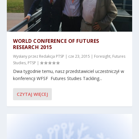
WORLD CONFERENCE OF FUTURES
RESEARCH 2015
Wysłany przez
Redakcja PTSP
|
cze 23, 2015
|
Foresight
,
Futures
Studies
,
PTSP
|
Dwa tygodnie temu, nasz przedstawiciel uczestniczył w
konferencji WFSF Futures Studies Tackling...
CZYTAJ WIĘCEJ