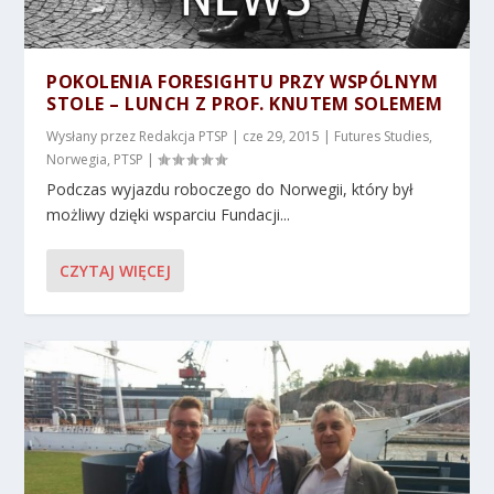
POKOLENIA FORESIGHTU PRZY WSPÓLNYM
STOLE – LUNCH Z PROF. KNUTEM SOLEMEM
Wysłany przez
Redakcja PTSP
|
cze 29, 2015
|
Futures Studies
,
Norwegia
,
PTSP
|
Podczas wyjazdu roboczego do Norwegii, który był
możliwy dzięki wsparciu Fundacji...
CZYTAJ WIĘCEJ