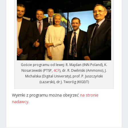
Goście programu od lewej: R. Majdan (INN Poland), K.
Nosarzewski (PTSP,
4CF
), dr. R. Dwiliński (Ammono), J.
Michalska (Digital University), prof. P. Juszczyński
(Łazarski), dr J. Tworóg (KIGEiT)
Wyimki z programu można obejrzeć
na stronie
nadawcy
.