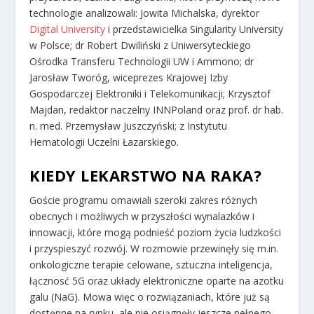
technologie analizowali: Jowita Michalska, dyrektor
Digital University
i przedstawicielka Singularity University
w Polsce; dr Robert Dwiliński z Uniwersyteckiego
Ośrodka Transferu Technologii UW i Ammono; dr
Jarosław Tworóg, wiceprezes Krajowej Izby
Gospodarczej Elektroniki i Telekomunikacji; Krzysztof
Majdan, redaktor naczelny INNPoland oraz prof. dr hab.
n. med. Przemysław Juszczyński; z Instytutu
Hematologii Uczelni Łazarskiego.
KIEDY LEKARSTWO NA RAKA?
Goście programu omawiali szeroki zakres różnych
obecnych i możliwych w przyszłości wynalazków i
innowacji, które mogą podnieść poziom życia ludzkości
i przyspieszyć rozwój. W rozmowie przewinęły się m.in.
onkologiczne terapie celowane, sztuczna inteligencja,
łącznosć 5G oraz układy elektroniczne oparte na azotku
galu (NaG). Mowa więc o rozwiązaniach, które już są
dostępne na rynku, ale nie osiągnęły jeszcze pełnego