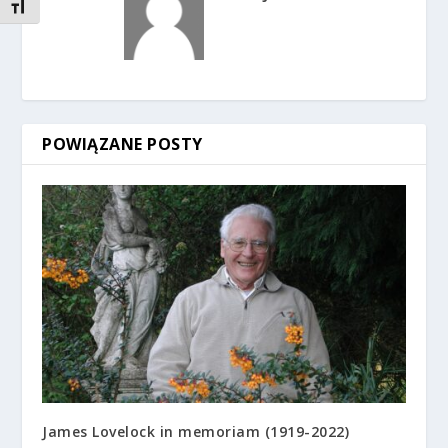
TOGGLE FONT SIZE
POWIĄZANE POSTY
James Lovelock in memoriam (1919-2022)