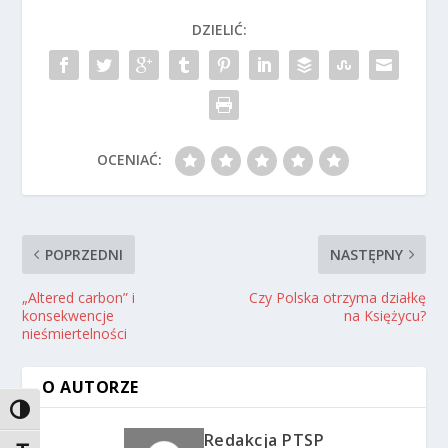
DZIELIĆ:
OCENIAĆ:
POPRZEDNI
NASTĘPNY
„Altered carbon” i
Czy Polska otrzyma działkę
konsekwencje
na Księżycu?
nieśmiertelności
O AUTORZE
TOGGLE HIGH CONTRAST
Redakcja PTSP